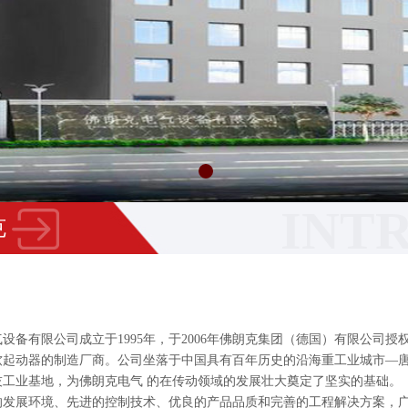
INT
克
气设备有限公司成立于
1995
年，
于
2006
年佛朗克集团（德国）有限公司授
软起动器的制造厂商
。
公司坐落于中国具有百年历史的沿海重工业城市—
技工业基地，为佛朗克电气
的在传动领域的发展壮大奠定了坚实的基础。
的发展环境、先进的控制技术、优良的产品品质和完善的工程解决方案，