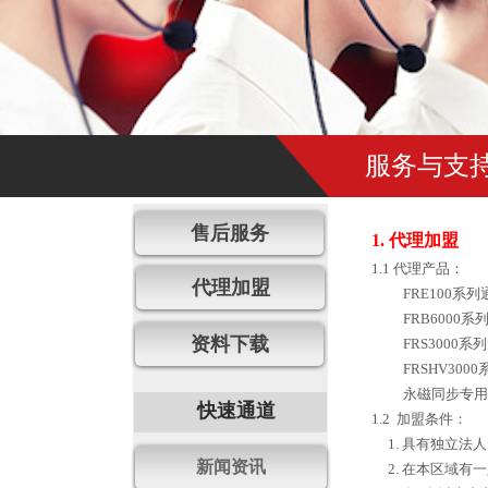
服务与支
售后服务
1. 代理加盟
1.1
代理产品：
代理加盟
FRE100
系列
FRB6000
系
资料下载
FRS3000
系列
FRSHV3000
永磁同步专用
快速通道
1.2
加盟条件：
1.
具有独立法人
新闻资讯
2.
在本区域有一